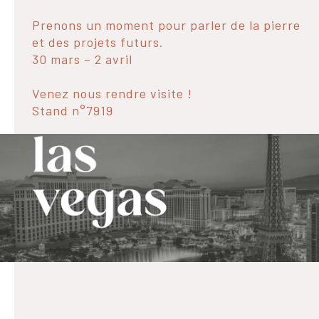
Prenons un moment pour parler de la pierre
et des projets futurs.
30 mars – 2 avril
Venez nous rendre visite !
Stand n°7919