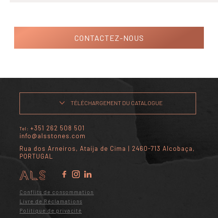
CONTACTEZ-NOUS
TÉLÉCHARGEMENT DU CATALOGUE
+351 262 508 501
Tel:
info@alsstones.com
Rua dos Arneiros, Ataíja de Cima | 2460-713 Alcobaça,
PORTUGAL
Conflits de consommation
Livre de Réclamations
Politique de privacité