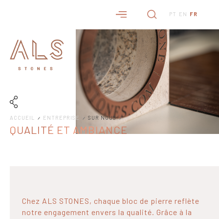
PT
EN
FR
ACCUEIL
ENTREPRISE
SUR NOUS
QUALITÉ ET AMBIANCE
Chez ALS STONES, chaque bloc de pierre reflète
notre engagement envers la qualité. Grâce à la