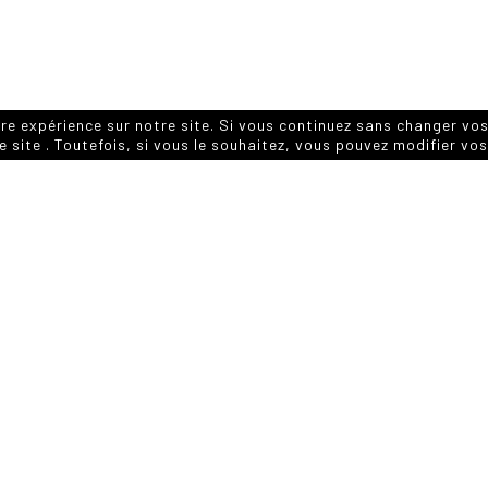
eure expérience sur notre site. Si vous continuez sans changer 
le site . Toutefois, si vous le souhaitez, vous pouvez modifier 
APPLICATION
uement sans grain
uartz. Avec une faible
 c'est un calcaire
rieures, et un choix de
TRÈS
PAVÉ
ARCHITE
ciaux.
RÉSISTANT
EXTÉRIEUR
les architectes et les