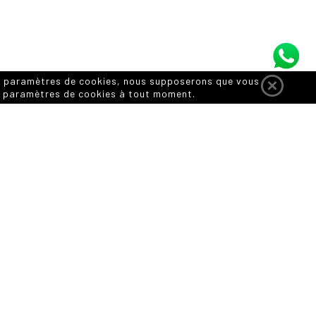
vos paramètres de cookies, nous supposerons que vous
vos paramètres de cookies à tout moment.
CTURAL
MOBILIÈRE
PAISAGISMO
COPING
EXTÉRIEUR