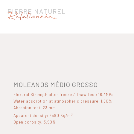
PIERRE NATUREL
Relationnées
MOLEANOS MÉDIO GROSSO
Flexural Strength after freeze / Thaw Test: 16.4MPa
Water absorption at atmospheric pressure: 1.60%
Abrasion test: 23 mm
3
Apparent density: 2580 Kg/m
Open porosity: 3.90%