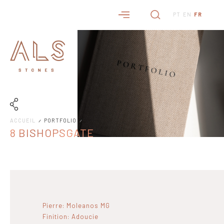
PT
EN
FR
ACCUEIL
PORTFOLIO
8 BISHOPSGATE
Pierre: Moleanos MG
Finition: Adoucie