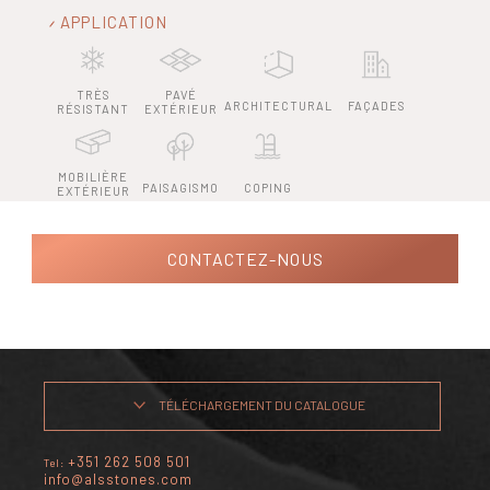
APPLICATION
TRÈS
PAVÉ
ARCHITECTURAL
FAÇADES
RÉSISTANT
EXTÉRIEUR
MOBILIÈRE
PAISAGISMO
COPING
EXTÉRIEUR
CONTACTEZ-NOUS
TÉLÉCHARGEMENT DU CATALOGUE
+351 262 508 501
Tel:
info@alsstones.com