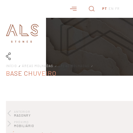
PT
EN
FR
INÍCIO
ÁREAS MOLHADAS
ÁREAS MOLHADAS
BASE CHUVEIRO
ANTERIOR
MASONRY
PRÓXIMO
MOBILIÁRIO