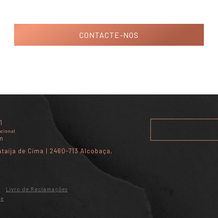
CONTACTE-NOS
1
acional
m
taíja de Cima | 2460-713 Alcobaça,
Livro de Reclamações
de