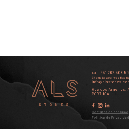
+351 262 508 50
Tel:
Chamada para rede fixa n
info@alsstones.co
Rua dos Arneiros, A
PORTUGAL
Conflitos de consumo
Política de Privacida