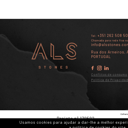
+351 262 508 50
Tel:
Chamada para rede fixa n
info@alsstones.co
Rua dos Arneiros, A
PORTUGAL
Conflitos de consumo
Política de Privacida
Projeto nº 179592 –
Usamos cookies para ajudar a dar-lhe a melhor experi
AireLimestone 4.0
a política de cookies do site