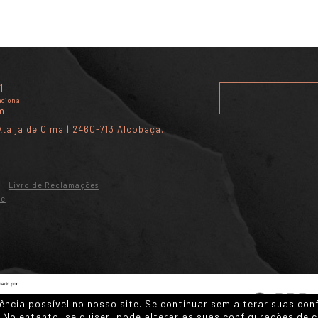
1
acional
m
taíja de Cima | 2460-713 Alcobaça,
Livro de Reclamações
de
ência possível no nosso site. Se continuar sem alterar suas c
 . No entanto, se quiser, pode alterar as suas configurações de