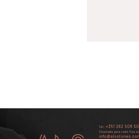
+351 262 508 50
Tel:
Chamada para rede fixa n
info@alsstones.co