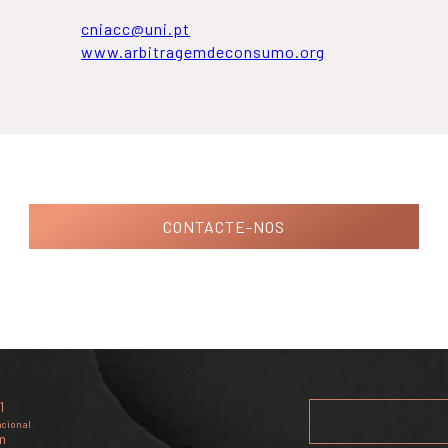
cniacc@uni.pt
www.arbitragemdeconsumo.org
CONTACTE-NOS
1
acional
m