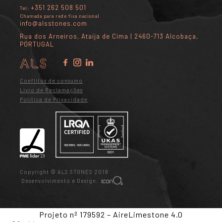
+351 262 508 501
Tel:
Chamada para rede fixa nacional
info@alsstones.com
Rua dos Arneiros, Ataíja de Cima | 2460-713 Alcobaça,
PORTUGAL
Conflitos de consumo
Livro de Reclamações
Política de Privacidade
Copyright © ALS STONES 2019
Desenvolvimento e Design:
Projeto nº 179592 – AireLimestone 4.0