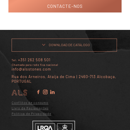
CONTACTE-NOS
DOWNLOAD DE CATÁLOGO
+351 262 508 501
Tel:
Chamada para rede fixa nacional
info@alsstones.com
Rua dos Arneiros, Ataíja de Cima | 2460-713 Alcobaça,
PORTUGAL
Conflitos de consumo
Livro de Reclamações
Política de Privacidade