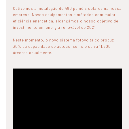
Obtivemos a instalação de 480 painéis solares na nossa
empresa. Novos equipamentos e métodos com maior
eficiência energética, alcançámos o nosso objetivo de
investimento em energia renovável de 2021.
Neste momento, o novo sistema fotovoltaico produz
30% da capacidade de autoconsumo e salva 11.500
árvores anualmente.