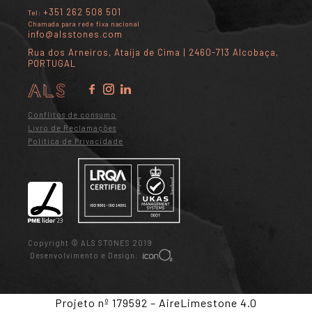
+351 262 508 501
Tel:
Chamada para rede fixa nacional
info@alsstones.com
Rua dos Arneiros, Ataíja de Cima | 2460-713 Alcobaça,
PORTUGAL
Conflitos de consumo
Livro de Reclamações
Política de Privacidade
Copyright © ALS STONES 2019
Desenvolvimento e Design:
Projeto nº 179592 – AireLimestone 4.0