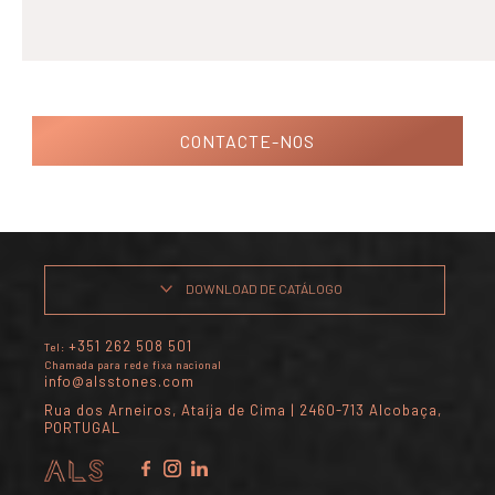
CONTACTE-NOS
DOWNLOAD DE CATÁLOGO
+351 262 508 501
Tel:
Chamada para rede fixa nacional
info@alsstones.com
Rua dos Arneiros, Ataíja de Cima | 2460-713 Alcobaça,
PORTUGAL