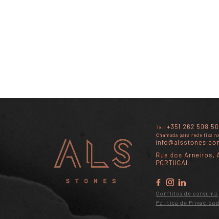
+351 262 508 50
Tel:
Chamada para rede fixa n
info@alsstones.co
Rua dos Arneiros, A
PORTUGAL
Conflitos de consumo
Política de Privacida