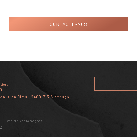
CONTACTE-NOS
1
acional
m
taíja de Cima | 2460-713 Alcobaça,
Livro de Reclamações
de