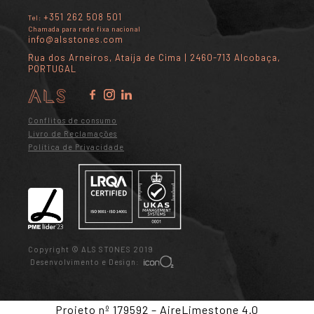
+351 262 508 501
Tel:
Chamada para rede fixa nacional
info@alsstones.com
Rua dos Arneiros, Ataíja de Cima | 2460-713 Alcobaça,
PORTUGAL
Conflitos de consumo
Livro de Reclamações
Política de Privacidade
Copyright © ALS STONES 2019
Desenvolvimento e Design:
Projeto nº 179592 – AireLimestone 4.0