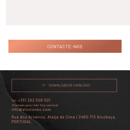
CONTACTE-NOS
DOWNLOAD DE CATÁLOGO
+351 262 508 501
Tel:
Chamada para rede fixa nacional
info@alsstones.com
Rua dos Arneiros, Ataíja de Cima | 2460-713 Alcobaça,
PORTUGAL