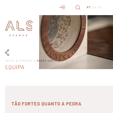
PT
EN
FR
INÍCIO
EMPRESA
SOBRE NÓS
EQUIPA
TÃO FORTES QUANTO A PEDRA