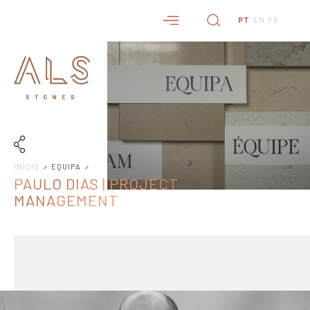
PT
EN
FR
INÍCIO
EQUIPA
PAULO DIAS | PROJECT
MANAGEMENT