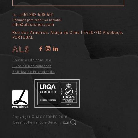
+351 262 508 501
Tel:
Chamada para rede fixa nacional
info@alsstones.com
Rua dos Arneiros, Ataíja de Cima | 2460-713 Alcobaça,
PORTUGAL
Conflitos de consumo
Livro de Reclamações
Política de Privacidade
Copyright © ALS STONES 2019
Desenvolvimento e Design: