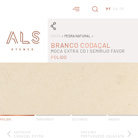
PT
EN
FR
INÍCIO
PEDRA NATURAL
BRANCO CODAÇAL
MOCA EXTRA CD | SEMIRIJO FAVOR
POLIDO
POLIDO
TAMBORADO
ESCOVADO
AREADO
ANTERIOR
PRÓXIMO
CODAÇAL EXTRA
PORTUGUESE CALACATA