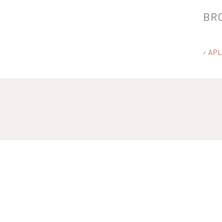
BR
APL