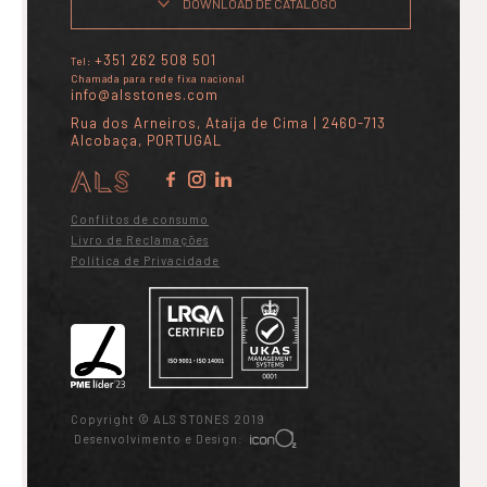
DOWNLOAD DE CATÁLOGO
+351 262 508 501
Tel:
Chamada para rede fixa nacional
info@alsstones.com
Rua dos Arneiros, Ataíja de Cima | 2460-713
Alcobaça, PORTUGAL
Conflitos de consumo
Livro de Reclamações
Política de Privacidade
Copyright © ALS STONES 2019
Desenvolvimento e Design: