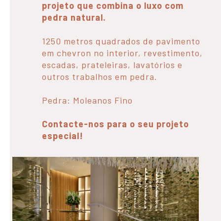
projeto que combina o luxo com
pedra natural.
1250 metros quadrados de pavimento
em chevron no interior, revestimento,
escadas, prateleiras, lavatórios e
outros trabalhos em pedra.
Pedra: Moleanos Fino
Contacte-nos para o seu projeto
especial!