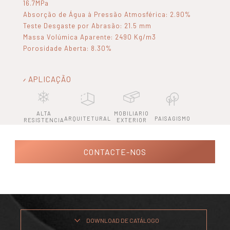
16.7MPa
Absorção de Água à Pressão Atmosférica: 2.90%
Teste Desgaste por Abrasão: 21.5 mm
Massa Volúmica Aparente: 2490 Kg/m3
Porosidade Aberta: 8.30%
APLICAÇÃO
ALTA
MOBILIARIO
ARQUITETURAL
PAISAGISMO
RESISTENCIA
EXTERIOR
CONTACTE-NOS
DOWNLOAD DE CATÁLOGO