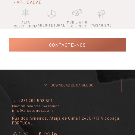
APLICAÇÃO
ALTA
MOBILIARIO
ARQUITETURAL
PAISAGISMO
RESISTENCIA
EXTERIOR
CONTACTE-NOS
DOWNLOAD DE CATÁLOGO
+351 262 508 501
Tel:
Chamada para rede fixa nacional
info@alsstones.com
Rua dos Arneiros, Ataíja de Cima | 2460-713 Alcobaça,
PORTUGAL