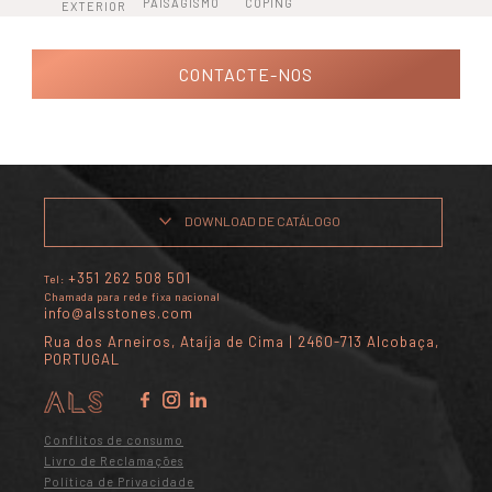
PAISAGISMO
COPING
EXTERIOR
CONTACTE-NOS
DOWNLOAD DE CATÁLOGO
+351 262 508 501
Tel:
Chamada para rede fixa nacional
info@alsstones.com
Rua dos Arneiros, Ataíja de Cima | 2460-713 Alcobaça,
PORTUGAL
Conflitos de consumo
Livro de Reclamações
Política de Privacidade