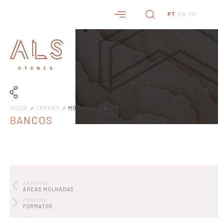
PT
EN
FR
INÍCIO
URBANO
MOBILIÁRIO
BANCOS
ANTERIOR
ÁREAS MOLHADAS
PRÓXIMO
FORMATOS