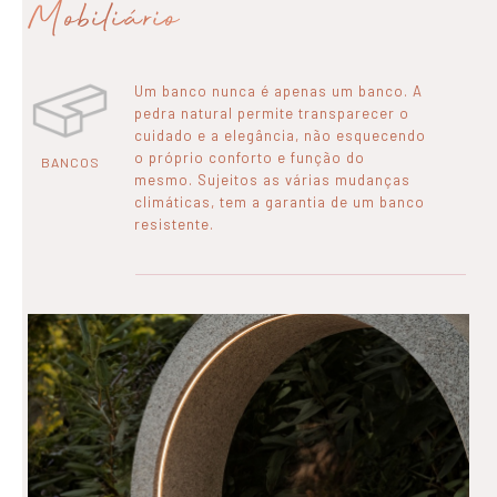
Mobiliário
Um banco nunca é apenas um banco. A
pedra natural permite transparecer o
cuidado e a elegância, não esquecendo
o próprio conforto e função do
BANCOS
mesmo. Sujeitos as várias mudanças
climáticas, tem a garantia de um banco
resistente.