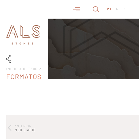
PT
EN
FR
INÍCIO
OUTROS
FORMATOS
ANTERIOR
MOBILIÁRIO