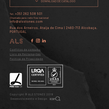
DOWNLOAD DE CATÁLOGO
+351 262 508 501
Tel:
Chamada para rede fixa nacional
info@alsstones.com
Rua dos Arneiros, Ataíja de Cima | 2460-713 Alcobaça,
PORTUGAL
Conflitos de consumo
Livro de Reclamações
Política de Privacidade
Copyright © ALS STONES 2019
Desenvolvimento e Design: