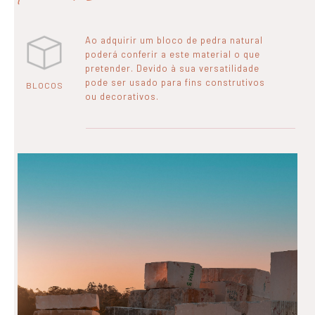
Ao adquirir um bloco de pedra natural
poderá conferir a este material o que
pretender. Devido à sua versatilidade
pode ser usado para fins construtivos
BLOCOS
ou decorativos.