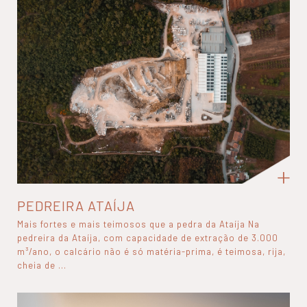
PEDREIRA ATAÍJA
Mais fortes e mais teimosos que a pedra da Ataíja Na
pedreira da Ataíja, com capacidade de extração de 3.000
m³/ano, o calcário não é só matéria-prima, é teimosa, rija,
cheia de ...