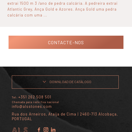
extrai 1500 m 3 /ano de pedra calcária. A pedreira extraí
Atlantic Grey, Ança Gold e Azores. Ança Gold uma pedra
calcária com uma ...
CONTACTE-NOS
DOWNLOAD DE CATÁLOGO
+351 262 508 501
Tel:
Chamada para rede fixa nacional
info@alsstones.com
Rua dos Arneiros, Ataíja de Cima | 2460-713 Alcobaça,
PORTUGAL