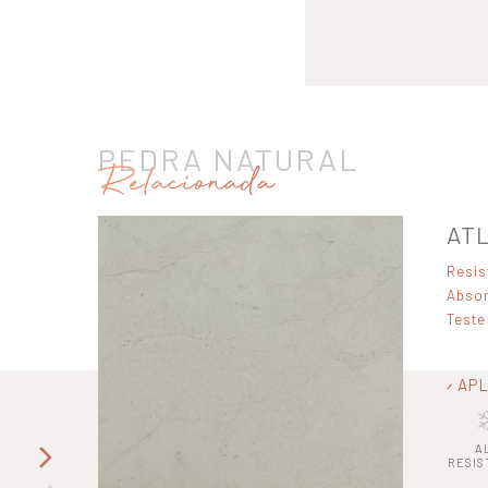
PEDRA NATURAL
Relacionada
AT
Resis
Absor
Teste
APL
A
RESIS