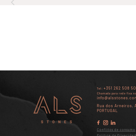
+351 262 508 50
Tel:
Chamada para rede fixa n
info@alsstones.co
Rua dos Arneiros, A
PORTUGAL
Conflitos de consumo
Política de Privacida